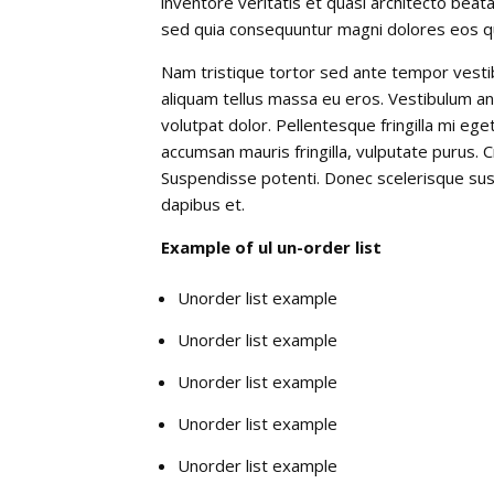
inventore veritatis et quasi architecto beat
sed quia consequuntur magni dolores eos qu
Nam tristique tortor sed ante tempor vestibu
aliquam tellus massa eu eros. Vestibulum ant
volutpat dolor. Pellentesque fringilla mi eg
accumsan mauris fringilla, vulputate purus. C
Suspendisse potenti. Donec scelerisque susci
dapibus et.
Example of ul un-order list
Unorder list example
Unorder list example
Unorder list example
Unorder list example
Unorder list example