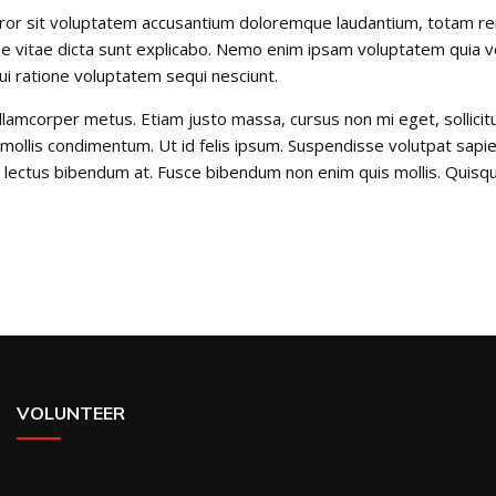
error sit voluptatem accusantium doloremque laudantium, totam re
ae vitae dicta sunt explicabo. Nemo enim ipsam voluptatem quia vol
i ratione voluptatem sequi nesciunt.
nia ullamcorper metus. Etiam justo massa, cursus non mi eget, solli
i mollis condimentum. Ut id felis ipsum. Suspendisse volutpat sapie
lectus bibendum at. Fusce bibendum non enim quis mollis. Quisque v
VOLUNTEER