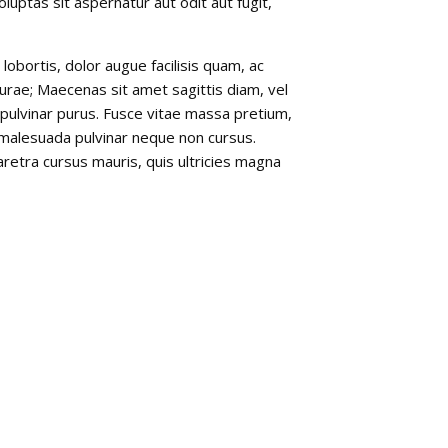
uptas sit aspernatur aut odit aut fugit,
obortis, dolor augue facilisis quam, ac
Curae; Maecenas sit amet sagittis diam, vel
, pulvinar purus. Fusce vitae massa pretium,
as malesuada pulvinar neque non cursus.
aretra cursus mauris, quis ultricies magna