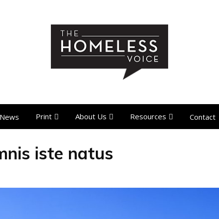
Print
About Us
Resources
News
Contact
mnis iste natus