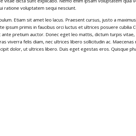
ae vitae dicta sunt explicabo. Nemo enim ipsam voluptatem quia vol
i ratione voluptatem sequi nesciunt.
lum. Etiam sit amet leo lacus. Praesent cursus, justo a maximus l
e ipsum primis in faucibus orci luctus et ultrices posuere cubilia 
et ante pretium auctor. Donec eget leo mattis, dictum turpis vitae
ras viverra felis diam, nec ultrices libero sollicitudin ac. Maecen
pit dolor, ut ultrices libero. Duis eget egestas eros. Quisque ph